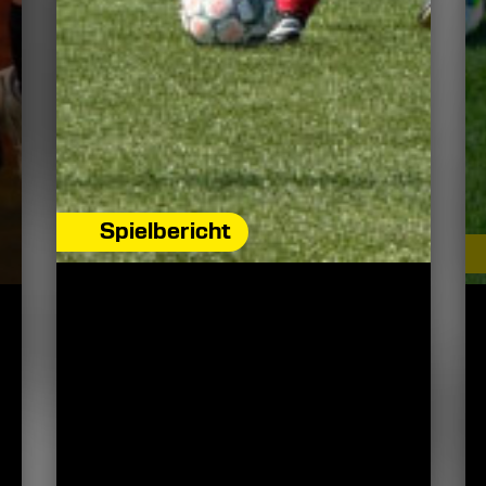
Spielbericht
SOUVERÄNER EINZUG
IN DIE ZWEITE
POKALRUNDE
3. August 2026
Erste Herren gewinnt die erste
Pokalrunde gegen den TSV
Gestorf.