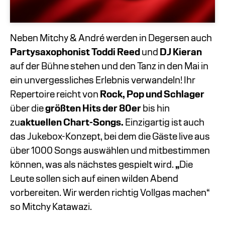
Neben Mitchy & André werden in Degersen auch
Partysaxophonist Toddi Reed
und
DJ Kieran
auf der Bühne stehen und den Tanz in den Mai in
ein unvergessliches Erlebnis verwandeln! Ihr
Repertoire reicht von
Rock, Pop und Schlager
über die
größten Hits der 80er
bis hin
zu
aktuellen Chart-Songs.
Einzigartig ist auch
das Jukebox-Konzept, bei dem die Gäste live aus
über 1000 Songs auswählen und mitbestimmen
können, was als nächstes gespielt wird.
„
Die
Leute sollen sich auf einen wilden Abend
vorbereiten. Wir werden richtig Vollgas machen“
so Mitchy Katawazi.