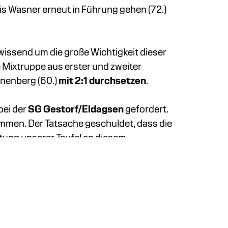
nis Wasner erneut in Führung gehen (72.)
wissend um die große Wichtigkeit dieser
 Mixtruppe aus erster und zweiter
nnenberg (60.)
mit 2:1 durchsetzen
.
bei der
SG Gestorf/Eldagsen
gefordert.
ommen. Der Tatsache geschuldet, dass die
etung unserer Teufel an diesem
twas für die Fitness zu tun. Zusätzlich
eut mit einer Mixtruppe an den Start
cklich schätzen konnten, nicht
ah Mertens (26./69.) sowie Kjell Faroß (40.).
Denn die Gäste haben sieben Punkte aus