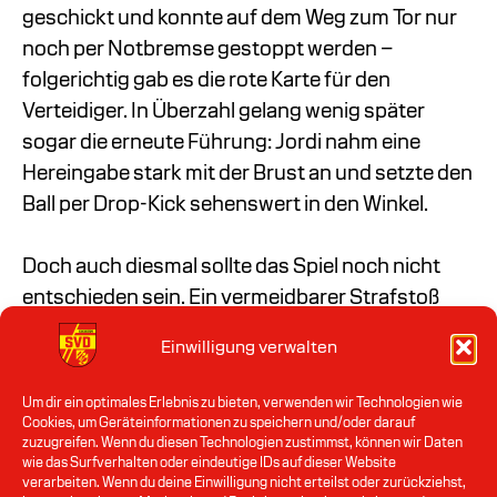
geschickt und konnte auf dem Weg zum Tor nur
noch per Notbremse gestoppt werden –
folgerichtig gab es die rote Karte für den
Verteidiger. In Überzahl gelang wenig später
sogar die erneute Führung: Jordi nahm eine
Hereingabe stark mit der Brust an und setzte den
Ball per Drop-Kick sehenswert in den Winkel.
Doch auch diesmal sollte das Spiel noch nicht
entschieden sein. Ein vermeidbarer Strafstoß
ermöglichte Laatzen den 2:2-Ausgleich (63.), in
Einwilligung verwalten
der Schlussphase konnte Laatzen das Spiel
sogar noch komplett drehen (86.). Unsere
Um dir ein optimales Erlebnis zu bieten, verwenden wir Technologien wie
Mannschaft gab sich jedoch nicht auf und warf in
Cookies, um Geräteinformationen zu speichern und/oder darauf
zuzugreifen. Wenn du diesen Technologien zustimmst, können wir Daten
den letzten Minuten alles nach vorne. Sekunden
wie das Surfverhalten oder eindeutige IDs auf dieser Website
vor dem Schlusspfiff belohnte sich der SV
verarbeiten. Wenn du deine Einwilligung nicht erteilst oder zurückziehst,